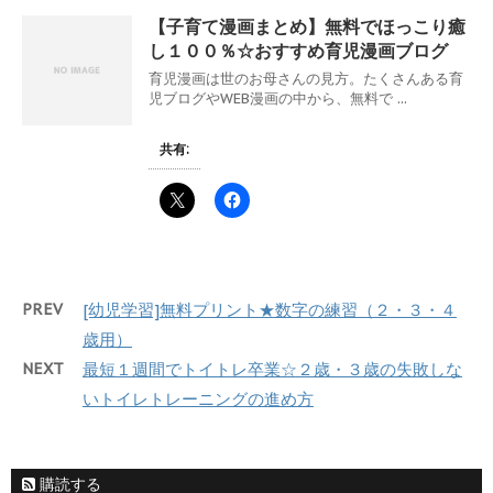
【子育て漫画まとめ】無料でほっこり癒
し１００％☆おすすめ育児漫画ブログ
育児漫画は世のお母さんの見方。たくさんある育
児ブログやWEB漫画の中から、無料で ...
共有:
PREV
[幼児学習]無料プリント★数字の練習（２・３・４
歳用）
NEXT
最短１週間でトイトレ卒業☆２歳・３歳の失敗しな
いトイレトレーニングの進め方
購読する