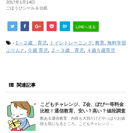
2017年1月14日
ごほうびシール＆台紙
B!
LINEへ送る
-
1～２歳 育児
,
トイレトレーニング
,
教育
,
無料学習
ぷりんと
,
０歳 育児
,
２～３歳 育児
,
４歳５歳育児
関連記事
こどもチャレンジ、Z会、ぽぴー等料金
比較！通信教育、安い？高い？値段調査
数ある通信教育、内容も大切だけどやっぱりお値
段も気になるところ。こどもチャレンジ ...