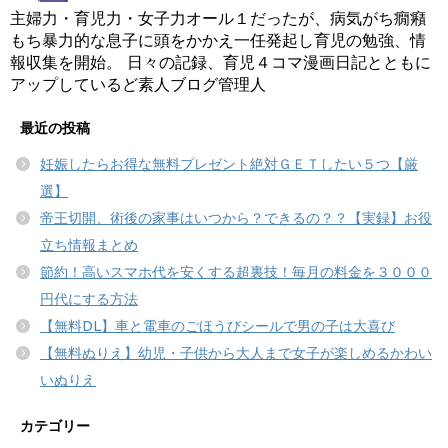
主婦力・育児力・女子力オール１だったが、病気がち癇癪
もち暴力的な息子に頭をかかえ一任発起し育児の勉強、情
報収集を開始。 日々の記録、育児４コマ漫画日記とともに
アップしているど素人ブログ管理人
最近の投稿
妊娠したらお得な無料プレゼント絶対ＧＥＴしたい５つ【厳
選】
帝王切開、術後の家事はいつから？できるの？？【実録】お役
立ち情報まとめ
節約！高いスマホ代を安くする超裏技！毎月の料金を３０００
円代にする方法
【無料DL】車と電車のごほうびシールで男の子は大喜び
【無料ぬりえ】幼児・子供から大人まで女子が楽しめるかわい
いぬりえ
カテゴリー