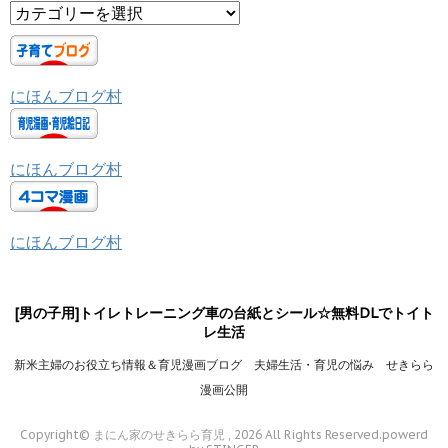
カ
テ
ゴ
リ
にほんブログ村
ー
にほんブログ村
にほんブログ村
[男の子用]トイレトレーニング車の台紙とシール☆無料DLでトイト
レ生活
新米主婦のお役立ち情報＆育児漫画ブログ 夫婦生活・育児の悩み せきらら
漫画公開
Copyright© まにん家のせきらら育児 , 2026 All Rights Reserved.
powerd