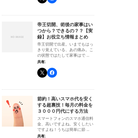
帝王切開、術後の家事はい
つから？できるの？？【実
録】お役立ち情報まとめ
帝王切開で出産。いまでもはっ
きり覚えている、あの痛み。こ
の状態ではたして家事はで ...
共有:
節約！高いスマホ代を安く
する超裏技！毎月の料金を
３０００円代にする方法
スマートフォンのスマホ通信料
金、高いですよね。安くしたい
ですよね！うちは簡単に節 ...
共有: