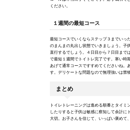
ください。
１週間の最短コース
最短コースでいくならステップ３までいっ
のまんまの丸出し状態でいきましょう。子
直行するでしょう。４日目から７日目まで
で最短１週間でトイトレ完了です。寒い時
あげて通常コースですすめてくださいね。
す。デリケートな問題なので無理強いは禁
まとめ
トイレトレーニングは進める順番とタイミ
したりすると子供は敏感に察知して余計に
大切。お子さんを信じて、いっぱい褒めて