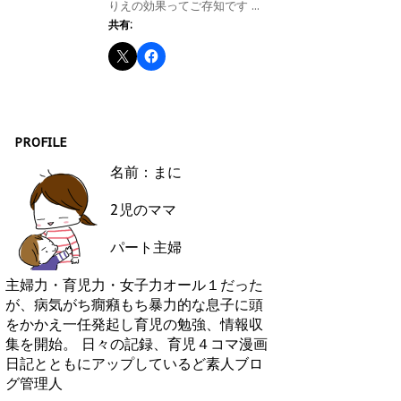
りえの効果ってご存知です ...
共有:
PROFILE
名前：まに
2児のママ
パート主婦
主婦力・育児力・女子力オール１だった
が、病気がち癇癪もち暴力的な息子に頭
をかかえ一任発起し育児の勉強、情報収
集を開始。 日々の記録、育児４コマ漫画
日記とともにアップしているど素人ブロ
グ管理人