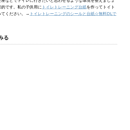
便座などでトイレに行きたいと思わせるような環境を整えましょ
果的です。私の子供用に
トイレトレーニング台紙
を作ってトイト
みてください。→
トイレトレーニングのシールと台紙☆無料DLで
みる