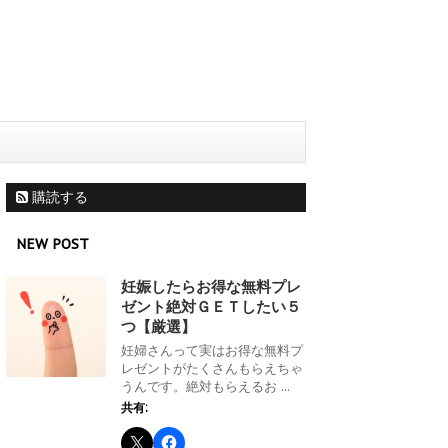
購読する
NEW POST
妊娠したらお得な無料プレ
ゼント絶対ＧＥＴしたい５
つ【厳選】
妊婦さんって実はお得な無料プ
レゼントがたくさんもらえちゃ
うんです。絶対もらえるお ...
共有: