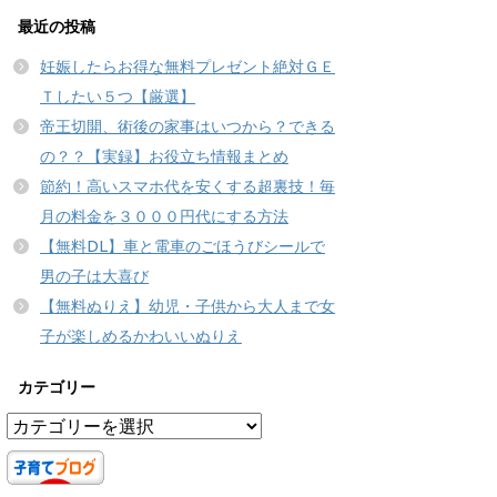
最近の投稿
妊娠したらお得な無料プレゼント絶対ＧＥ
Ｔしたい５つ【厳選】
帝王切開、術後の家事はいつから？できる
の？？【実録】お役立ち情報まとめ
節約！高いスマホ代を安くする超裏技！毎
月の料金を３０００円代にする方法
【無料DL】車と電車のごほうびシールで
男の子は大喜び
【無料ぬりえ】幼児・子供から大人まで女
子が楽しめるかわいいぬりえ
カテゴリー
カ
テ
ゴ
リ