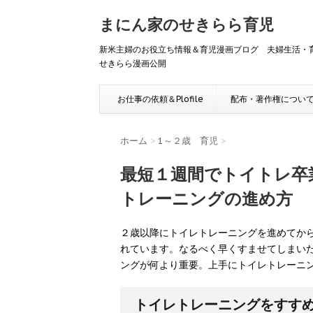
まにん家のせきらら育児
新米主婦のお役立ち情報＆育児漫画ブログ 夫婦生活
せきらら漫画公開
お仕事の依頼＆Plofile
配布・著作権につい
ホーム
>
1～２歳 育児
>
最短１週間でトイトレ卒
トレーニングの進め方
２歳以降にトイレトレーニングを進めてか
れています。なるべく早くすませてしまい
ングが何より重要。上手にトイレトレーニ
トイレトレーニングをすす