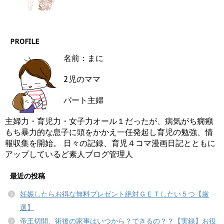
PROFILE
名前：まに
2児のママ
パート主婦
主婦力・育児力・女子力オール１だったが、病気がち癇癪
もち暴力的な息子に頭をかかえ一任発起し育児の勉強、情
報収集を開始。 日々の記録、育児４コマ漫画日記とともに
アップしているど素人ブログ管理人
最近の投稿
妊娠したらお得な無料プレゼント絶対ＧＥＴしたい５つ【厳
選】
帝王切開、術後の家事はいつから？できるの？？【実録】お役