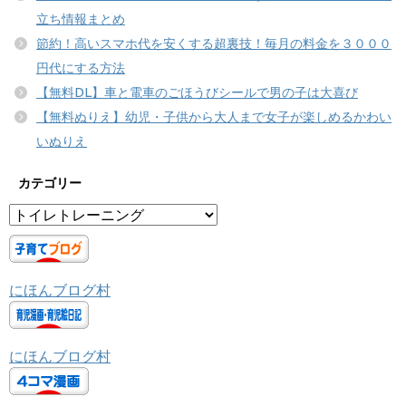
立ち情報まとめ
節約！高いスマホ代を安くする超裏技！毎月の料金を３０００
円代にする方法
【無料DL】車と電車のごほうびシールで男の子は大喜び
【無料ぬりえ】幼児・子供から大人まで女子が楽しめるかわい
いぬりえ
カテゴリー
カ
テ
ゴ
リ
にほんブログ村
ー
にほんブログ村