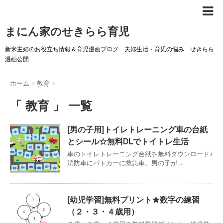
まにん家のせきらら育児
新米主婦のお役立ち情報＆育児漫画ブログ 夫婦生活・育児の悩み せきらら
漫画公開
ホーム
>
教育
>
「 教育 」 一覧
[男の子用]トイレトレーニング車の台紙
とシール☆無料DLでトイトレ生活
車のトイレトレーニング台紙を無料ダウンロード♪
消防車にパトカーに救急車、男の子が ...
[幼児学習]無料プリント★数字の練習
（２・３・４歳用）