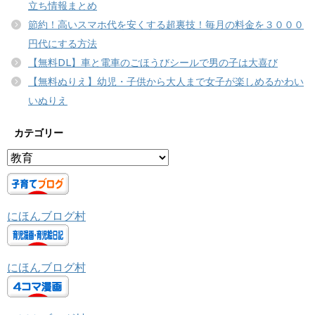
立ち情報まとめ
節約！高いスマホ代を安くする超裏技！毎月の料金を３０００
円代にする方法
【無料DL】車と電車のごほうびシールで男の子は大喜び
【無料ぬりえ】幼児・子供から大人まで女子が楽しめるかわい
いぬりえ
カテゴリー
カ
テ
ゴ
リ
にほんブログ村
ー
にほんブログ村