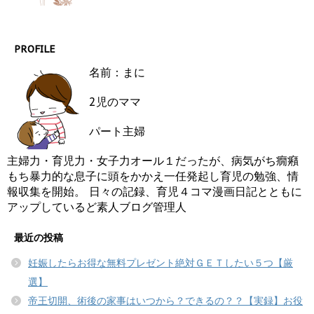
PROFILE
名前：まに
2児のママ
パート主婦
主婦力・育児力・女子力オール１だったが、病気がち癇癪
もち暴力的な息子に頭をかかえ一任発起し育児の勉強、情
報収集を開始。 日々の記録、育児４コマ漫画日記とともに
アップしているど素人ブログ管理人
最近の投稿
妊娠したらお得な無料プレゼント絶対ＧＥＴしたい５つ【厳
選】
帝王切開、術後の家事はいつから？できるの？？【実録】お役