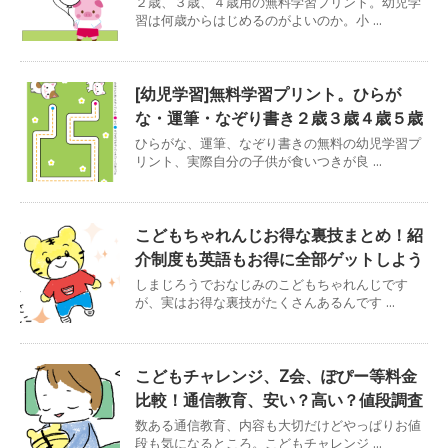
２歳、３歳、４歳用の無料学習プリント。幼児学
習は何歳からはじめるのがよいのか。小 ...
[幼児学習]無料学習プリント。ひらが
な・運筆・なぞり書き２歳３歳４歳５歳
ひらがな、運筆、なぞり書きの無料の幼児学習プ
リント、実際自分の子供が食いつきが良 ...
こどもちゃれんじお得な裏技まとめ！紹
介制度も英語もお得に全部ゲットしよう
しまじろうでおなじみのこどもちゃれんじです
が、実はお得な裏技がたくさんあるんです ...
こどもチャレンジ、Z会、ぽぴー等料金
比較！通信教育、安い？高い？値段調査
数ある通信教育、内容も大切だけどやっぱりお値
段も気になるところ。こどもチャレンジ ...