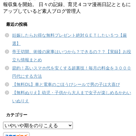
報収集を開始。 日々の記録、育児４コマ漫画日記とともに
アップしているど素人ブログ管理人
最近の投稿
妊娠したらお得な無料プレゼント絶対ＧＥＴしたい５つ【厳
選】
帝王切開、術後の家事はいつから？できるの？？【実録】お役
立ち情報まとめ
節約！高いスマホ代を安くする超裏技！毎月の料金を３０００
円代にする方法
【無料DL】車と電車のごほうびシールで男の子は大喜び
【無料ぬりえ】幼児・子供から大人まで女子が楽しめるかわい
いぬりえ
カテゴリー
カ
テ