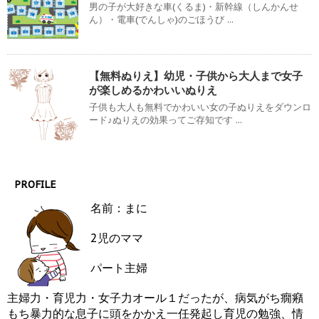
男の子が大好きな車(くるま)・新幹線（しんかんせ
ん）・電車(でんしゃ)のごほうび ...
【無料ぬりえ】幼児・子供から大人まで女子
が楽しめるかわいいぬりえ
子供も大人も無料でかわいい女の子ぬりえをダウンロ
ード♪ぬりえの効果ってご存知です ...
PROFILE
名前：まに
2児のママ
パート主婦
主婦力・育児力・女子力オール１だったが、病気がち癇癪
もち暴力的な息子に頭をかかえ一任発起し育児の勉強、情